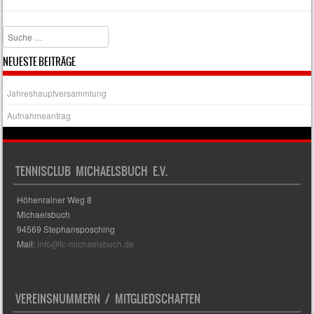
Search
NEUESTE BEITRÄGE
Jahreshauptversammlung
Aufnahmeantrag
TENNISCLUB MICHAELSBUCH E.V.
Höhenrainer Weg 8
Michaelsbuch
94569 Stephansposching
Mail:
info@tc-michaelsbuch.de
VEREINSNUMMERN / MITGLIEDSCHAFTEN